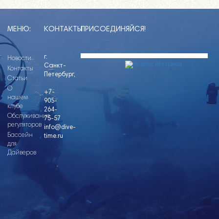
МЕНЮ:
КОНТАКТЫ
ПРИСОЕДИНЯЙСЯ!
г.
Новости
Санкт-
Контакты
Петербург,
Статьи
О
+7-
нашем
905-
клубе
264-
Обслуживание
75-57
регуляторов
info@dive-
Бассейн
time.ru
для
Дайверов