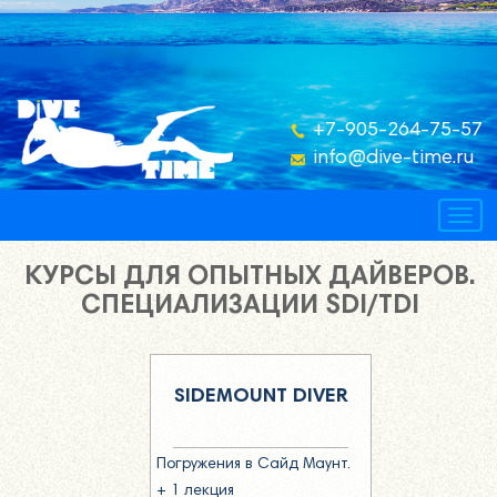
+7-905-264-75-57
info@dive-time.ru
Togg
navig
КУРСЫ ДЛЯ ОПЫТНЫХ ДАЙВЕРОВ.
СПЕЦИАЛИЗАЦИИ SDI/TDI
SIDEMOUNT DIVER
Погружения в Сайд Маунт.
+ 1 лекция