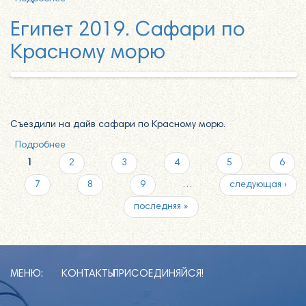
Египет 2019. Сафари по
Красному морю
Съездили на дайв сафари по Красному морю.
Подробнее
о Египет 2019. Сафари по Красному морю
1
2
3
4
5
6
Страницы
7
8
9
…
следующая ›
последняя »
МЕНЮ:
КОНТАКТЫ
ПРИСОЕДИНЯЙСЯ!