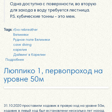
Одна доступна с поверхности, во вторую
для захода в воду требуется лестница.
P.S. кубические тонны - это мем.
Tags:
rEvo rebreather
Вялимяки
Рудное поле Вялимяки
cave diving
карелия
Дайвинг в Карелии
Подробнее
о Съездили в Рудное поле Вялимяки
Люппико 1, первопроход на
уровне 50м
31.10.2020 проставили ходовик в правую ход на уровне 50м,
ходовик в левый ход был встановлени несколько лет назад.