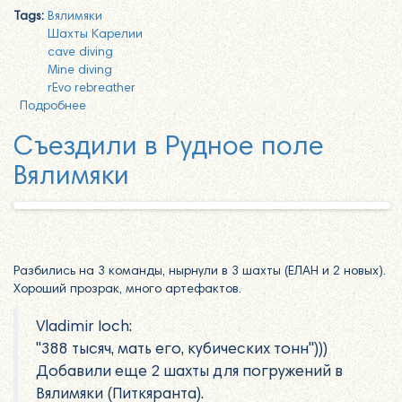
Tags:
Вялимяки
Шахты Карелии
cave diving
Mine diving
rEvo rebreather
Подробнее
о Вялимяки, 26 декабря 2020. Шахта №2
Съездили в Рудное поле
Вялимяки
Разбились на 3 команды, нырнули в 3 шахты (ЕЛАН и 2 новых).
Хороший прозрак, много артефактов.
Vladimir Ioch:
"388 тысяч, мать его, кубических тонн")))
Добавили еще 2 шахты для погружений в
Вялимяки (Питкяранта).