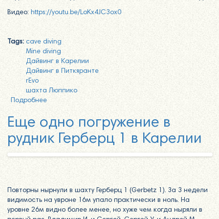
Видео:
https://youtu.be/LoKx4JC3ox0
Tags:
cave diving
Mine diving
Дайвинг в Карелии
Дайвинг в Питкяранте
rEvo
шахта Люппико
Подробнее
о Люппико 1, первопроход на уровне 50м
Еще одно погружение в
рудник Герберц 1 в Карелии
Повторны нырнули в шахту Герберц 1 (Gerbetz 1). За 3 недели
видимость на увроне 16м упало практически в ноль. На
уровне 26м видно более менее, но хуже чем когда ныряли в