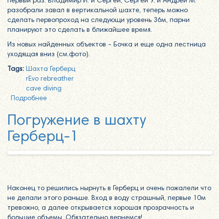
первый раз. Владимир И. и Сергей, Сергей У. и Андрей М.
разобрали завал в вертикальной шахте, теперь можно
сделать первопроход на следующи уровень 36м, парни
планируют это сделать в ближайшее время.
Из новых найденных объектов - Бочка и еще одна лестница
уходящая вниз (см.фото).
Tags:
Шахта Герберц
rEvo rebreather
cave diving
Подробнее
о Еще одно погружение в рудник Герберц 1 в
Карелии
Погружение в шахту
Герберц-1
Наконец то решились нырнуть в Герберц и очень пожалели что
не делали этого раньше. Вход в воду страшный, первые 10м
тревожно, а далее открывается хорошая прозрачность и
большие объемы. Обязательно вернемся!