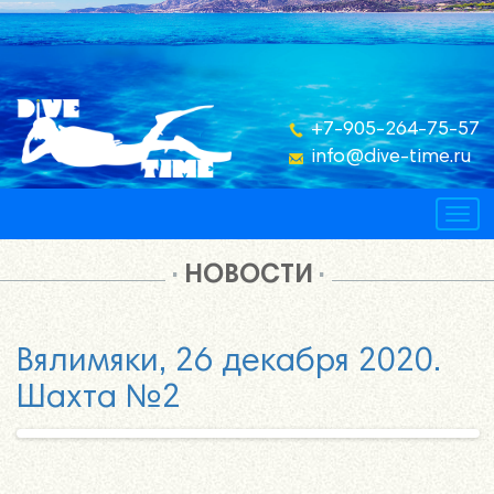
+7-905-264-75-57
info@dive-time.ru
Togg
navig
НОВОСТИ
Вялимяки, 26 декабря 2020.
Шахта №2