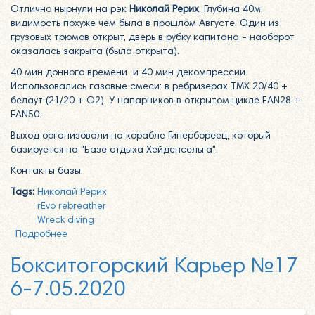
Отлично нырнули на рэк
Николай Рерих
. Глубина 40м,
видимость похуже чем была в прошлом Августе. Один из
грузовых трюмов открыт, дверь в рубку капитана - наоборот
оказалась закрыта (была открыта).
40 мин донного времени и 40 мин декомпрессии.
Использовались газовые смеси: в ребризерах TMX 20/40 +
белаут (21/20 + O2). У напарников в открытом цикле EAN28 +
EAN50.
Выход организовали на корабле Гипербореец, который
базируется на "Базе отдыха Хейденсельга".
Контакты базы:
Tags:
Николай Рерих
rEvo rebreather
Wreck diving
Подробнее
о Погружение на т/х "Николай Рерих" 20.06.2020
Бокситогорский Карьер №17
6-7.05.2020