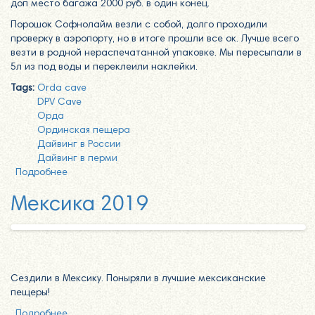
доп место багажа 2000 руб. в один конец.
Порошок Софнолайм везли с собой, долго проходили
проверку в аэропорту, но в итоге прошли все ок. Лучше всего
везти в родной нераспечатанной упаковке. Мы пересыпали в
5л из под воды и переклеили наклейки.
Tags:
Orda cave
DPV Cave
Орда
Ординская пещера
Дайвинг в России
Дайвинг в перми
Подробнее
о Орда кейв! Ординская пещера 21-24.02.2020
Мексика 2019
Сездили в Мексику. Поныряли в лучшие мексиканские
пещеры!
Подробнее
о Мексика 2019