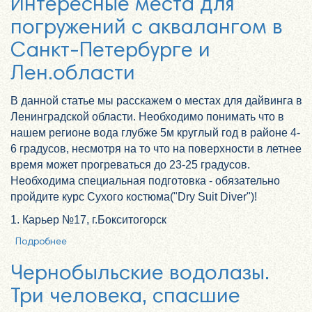
Интересные места для
погружений с аквалангом в
Санкт-Петербурге и
Лен.области
В данной статье мы расскажем о местах для дайвинга в
Ленинградской области. Необходимо понимать что в
нашем регионе вода глубже 5м круглый год в районе 4-
6 градусов, несмотря на то что на поверхности в летнее
время может прогреваться до 23-25 градусов.
Необходима специальная подготовка - обязательно
пройдите курс Сухого костюма("Dry Suit Diver")!
1. Карьер №17, г.Бокситогорск
Подробнее
о Интересные места для погружений с аквалангом
в Санкт-Петербурге и Лен.области
Чернобыльские водолазы.
Три человека, спасшие