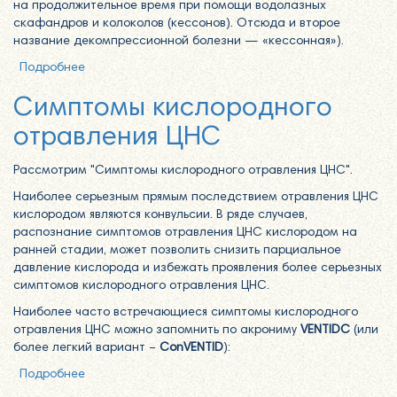
на продолжительное время при помощи водолазных
скафандров и колоколов (кессонов). Отсюда и второе
название декомпрессионной болезни — «кессонная»).
Подробнее
о Дайвинг на сленге - просто о сложном
Симптомы кислородного
отравления ЦНС
Рассмотрим "Симптомы кислородного отравления ЦНС".
Наиболее серьезным прямым последствием отравления ЦНС
кислородом являются конвульсии. В ряде случаев,
распознание симптомов отравления ЦНС кислородом на
ранней стадии, может позволить снизить парциальное
давление кислорода и избежать проявления более серьезных
симптомов кислородного отравления ЦНС.
Наиболее часто встречающиеся симптомы кислородного
отравления ЦНС можно запомнить по акрониму
VENTIDC
(или
более легкий вариант –
ConVENTID
):
Подробнее
о Симптомы кислородного отравления ЦНС