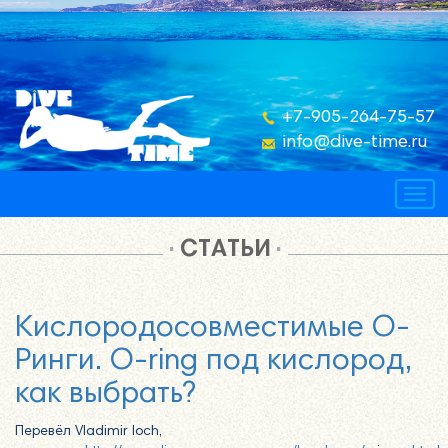
+7-905-264-75-57
info@dive-time.ru
Togg
navig
СТАТЬИ
Кислородосовместимые О-
Ринги. O-ring под кислород,
как выбрать?
Перевёл Vladimir Ioch,