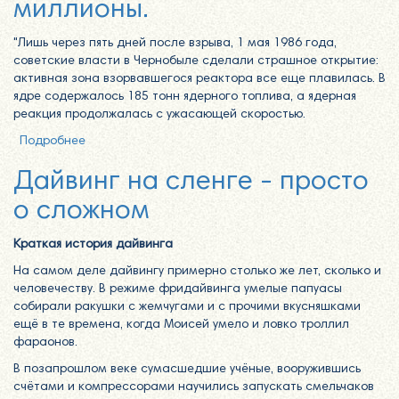
миллионы.
"Лишь через пять дней после взрыва, 1 мая 1986 года,
советские власти в Чернобыле сделали страшное открытие:
активная зона взорвавшегося реактора все еще плавилась. В
ядре содержалось 185 тонн ядерного топлива, а ядерная
реакция продолжалась с ужасающей скоростью.
Подробнее
о Чернобыльские водолазы. Три человека, спасшие
миллионы.
Дайвинг на сленге - просто
о сложном
Краткая история дайвинга
На самом деле дайвингу примерно столько же лет, сколько и
человечеству. В режиме фридайвинга умелые папуасы
собирали ракушки с жемчугами и с прочими вкусняшками
ещё в те времена, когда Моисей умело и ловко троллил
фараонов.
В позапрошлом веке сумасшедшие учёные, вооружившись
счётами и компрессорами научились запускать смельчаков