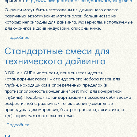
оригинал:
http://www.divegearexpress.com/hardware/orings.shtml
О-ринги могут быть изготовлены из длинющего списка
различных экзотических материалов; большинство из
которых непригодны для дайвинга. Материалы, используемые
для о-рингов в дайв индустрии, описаны ниже.
Подробнее
о Кислородосовместимые О-Ринги. O-ring под
кислород, как выбрать?
Стандартные смеси для
технического дайвинга
В DIR, и в GUE в частности, применяется идея т.н.
«стандартных газов» - стандартного набора газов для
глубин, находящихся в определенных пределах (в
противоположность концепции “best mix” для конкретной
глубины). Подобная «стандартизация» показала себя весьма
эффективной с различных точек зрения (командные
процедуры, декомпрессия, быстрые расчеты, логистика, и
т.д.), впрочем это отдельная тема.
Подробнее
о Стандартные смеси для технического дайвинга