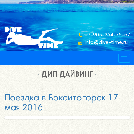
+7-905-264-75-57
info@dive-time.ru
Togg
navig
ДИП ДАЙВИНГ
Поездка в Бокситогорск 17
мая 2016