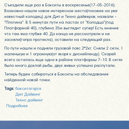
Съездили еще раз в Бокситы в воскресенье(17-05-2016).
Возможно нашли новое интересное место(похожее на уже
известный колодец) для Дип и Техно дайверов, назвали -
"Плотина". В 5 минутах пути на ластах от "Колодца"(под
Платформой 40), глубина 35м выглядит супер! Есть мнение
что там яма глубже 40. До конца не рассмотрели и не
засняли(гопро протекла), оставили на следующий раз..
По пути нашли и подняли грузовой пояс 2*2кг. Сняли 2 сети, 1
маленькую и 1 огромную(от якоря к диснейленду). Скорей
всего осталась еще одна в районе платформы 7-10. В сетях
было много дохлой рыбы, двух живых успешно распутали..
Теперь будем собираться в Бокситы на обследование
найденной новой точки.
Tags:
бокситогорск
Дип Дайвинг
Техно дайвинг
Подробнее
о Поездка в Бокситогорск 17 мая 2016