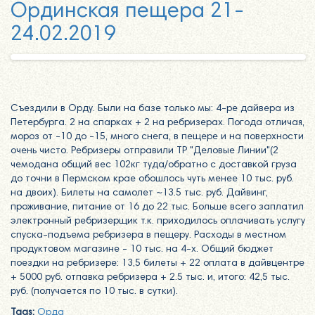
Ординская пещера 21-
24.02.2019
Съездили в Орду. Были на базе только мы: 4-ре дайвера из
Петербурга. 2 на спарках + 2 на ребризерах. Погода отличая,
мороз от -10 до -15, много снега, в пещере и на поверхности
очень чисто. Ребризеры отправили ТР "Деловые Линии"(2
чемодана общий вес 102кг туда/обратно с доставкой груза
до точни в Пермском крае обошлось чуть менее 10 тыс. руб.
на двоих). Билеты на самолет ~13.5 тыс. руб. Дайвинг,
проживание, питание от 16 до 22 тыс. Больше всего заплатил
электронный ребризерщик т.к. приходилось оплачивать услугу
спуска-подъема ребризера в пещеру. Расходы в местном
продуктовом магазине - 10 тыс. на 4-х. Общий бюджет
поездки на ребризере: 13,5 билеты + 22 оплата в дайвцентре
+ 5000 руб. отпавка ребризера + 2.5 тыс. и, итого: 42,5 тыс.
руб. (получается по 10 тыс. в сутки).
Tags:
Орда