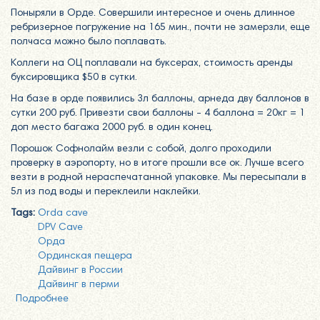
Поныряли в Орде. Совершили интересное и очень длинное
ребризерное погружение на 165 мин., почти не замерзли, еще
полчаса можно было поплавать.
Коллеги на ОЦ поплавали на буксерах, стоимость аренды
буксировщика $50 в сутки.
На базе в орде появились 3л баллоны, арнеда дву баллонов в
сутки 200 руб. Привезти свои баллоны - 4 баллона = 20кг = 1
доп место багажа 2000 руб. в один конец.
Порошок Софнолайм везли с собой, долго проходили
проверку в аэропорту, но в итоге прошли все ок. Лучше всего
везти в родной нераспечатанной упаковке. Мы пересыпали в
5л из под воды и переклеили наклейки.
Tags:
Orda cave
DPV Cave
Орда
Ординская пещера
Дайвинг в России
Дайвинг в перми
Подробнее
о Орда кейв! Ординская пещера 21-24.02.2020