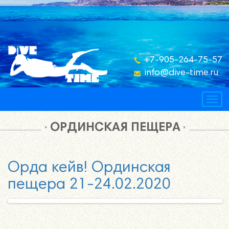
+7-905-264-75-57
info@dive-time.ru
Togg
navig
ОРДИНСКАЯ ПЕЩЕРА
Орда кейв! Ординская
пещера 21-24.02.2020