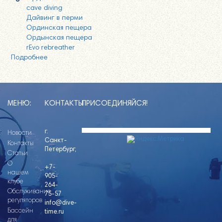
cave diving
Дайвинг в перми
Ординская пещера
Ордынская пещера
rEvo rebreather
Подробнее
о Ординская пещера 21-24.02.2019
МЕНЮ:
КОНТАКТЫ
ПРИСОЕДИНЯЙСЯ!
г.
Новости
Санкт-
Контакты
Петербург,
Статьи
О
+7-
нашем
905-
клубе
264-
Обслуживание
75-57
регуляторов
info@dive-
Бассейн
time.ru
для