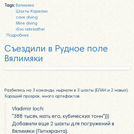
Tags:
Вялимяки
Шахты Карелии
cave diving
Mine diving
rEvo rebreather
Подробнее
о Вялимяки, 26 декабря 2020. Шахта №2
Съездили в Рудное поле
Вялимяки
Разбились на 3 команды, нырнули в 3 шахты (ЕЛАН и 2 новых).
Хороший прозрак, много артефактов.
Vladimir Ioch:
"388 тысяч, мать его, кубических тонн")))
Добавили еще 2 шахты для погружений в
Вялимяки (Питкяранта).