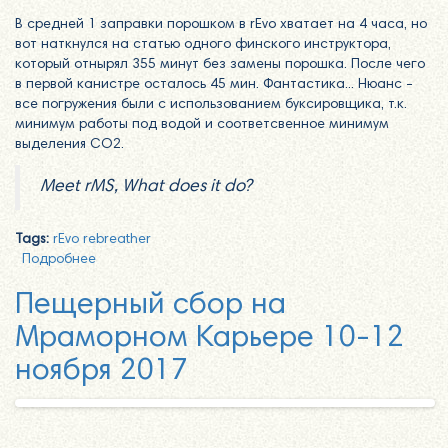
В средней 1 заправки порошком в rEvo хватает на 4 часа, но
вот наткнулся на статью одного финского инструктора,
который отнырял 355 минут без замены порошка. После чего
в первой канистре осталось 45 мин. Фантастика... Нюанс -
все погружения были с использованием буксировщика, т.к.
минимум работы под водой и соответсвенное минимум
выделения CO2.
Meet rMS, What does it do?
Tags:
rEvo rebreather
Подробнее
о Ребризер rEvo - 6 часов дайвинга без замены
порошка
Пещерный сбор на
Мраморном Карьере 10-12
ноября 2017