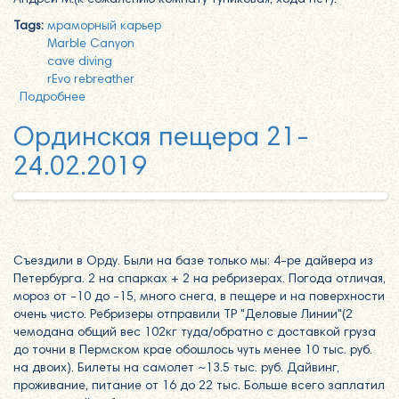
Андрей М.(к сожалению комнату тупиковая, хода нет).
Tags:
мраморный карьер
Marble Canyon
cave diving
rEvo rebreather
Подробнее
о Съездили на Мраморный карьер 13-10-2019
Ординская пещера 21-
24.02.2019
Съездили в Орду. Были на базе только мы: 4-ре дайвера из
Петербурга. 2 на спарках + 2 на ребризерах. Погода отличая,
мороз от -10 до -15, много снега, в пещере и на поверхности
очень чисто. Ребризеры отправили ТР "Деловые Линии"(2
чемодана общий вес 102кг туда/обратно с доставкой груза
до точни в Пермском крае обошлось чуть менее 10 тыс. руб.
на двоих). Билеты на самолет ~13.5 тыс. руб. Дайвинг,
проживание, питание от 16 до 22 тыс. Больше всего заплатил