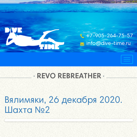
+7-905-264-75-57
info@dive-time.ru
Togg
navig
REVO REBREATHER
Вялимяки, 26 декабря 2020.
Шахта №2