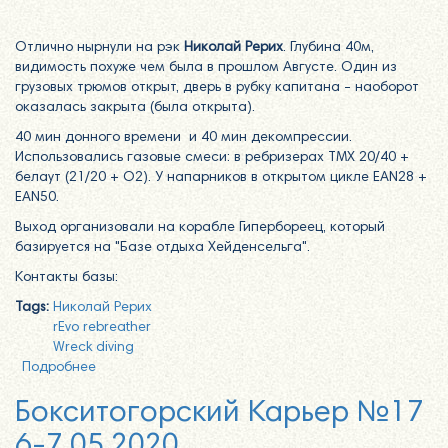
Отлично нырнули на рэк
Николай Рерих
. Глубина 40м,
видимость похуже чем была в прошлом Августе. Один из
грузовых трюмов открыт, дверь в рубку капитана - наоборот
оказалась закрыта (была открыта).
40 мин донного времени и 40 мин декомпрессии.
Использовались газовые смеси: в ребризерах TMX 20/40 +
белаут (21/20 + O2). У напарников в открытом цикле EAN28 +
EAN50.
Выход организовали на корабле Гипербореец, который
базируется на "Базе отдыха Хейденсельга".
Контакты базы:
Tags:
Николай Рерих
rEvo rebreather
Wreck diving
Подробнее
о Погружение на т/х "Николай Рерих" 20.06.2020
Бокситогорский Карьер №17
6-7.05.2020