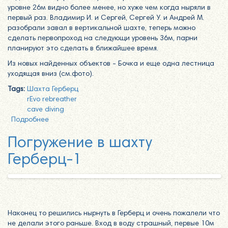
уровне 26м видно более менее, но хуже чем когда ныряли в
первый раз. Владимир И. и Сергей, Сергей У. и Андрей М.
разобрали завал в вертикальной шахте, теперь можно
сделать первопроход на следующи уровень 36м, парни
планируют это сделать в ближайшее время.
Из новых найденных объектов - Бочка и еще одна лестница
уходящая вниз (см.фото).
Tags:
Шахта Герберц
rEvo rebreather
cave diving
Подробнее
о Еще одно погружение в рудник Герберц 1 в
Карелии
Погружение в шахту
Герберц-1
Наконец то решились нырнуть в Герберц и очень пожалели что
не делали этого раньше. Вход в воду страшный, первые 10м