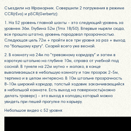
Съездили на Мраморник. Совершили 2 погружения в режиме
CCR(rEvo) и pSCR(Gerbertz):
1. На 52 уровень главной шахты - это следующий уровень за
уровнем 36м. Глубина 52м (Tmx 18/50). Впервые ныряли сюда,
все прошло штатно, уровень порадовал прозрачностью.
Следующая цель 72м + пройти все три уровня за раз + выход
по "большому кругу". Скорей всего уже весной.
2. В комнату на 24м по "тревожному коридору" и затем в
короткую штольню на глубине 10м, справа от учебной под
сосной. В тунеле на 22м мутно + молоко, в конце
вываливаешься в небольшую комнату и там прозрак 2-5м,
терпимо и в целом интересно. В 10м штольне прозрачность
8-10м широкий коридор, толстый ходовик заканчивающийся
в небольшой комнате. Есть выход на поверхность(можно
делать траверс) - это выход в колодец который можно
увидеть при пешей прогулке по карьеру.
Небольшое видео с 52 уровня: