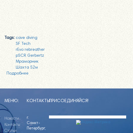
Tags:
cave diving
SF Tech
rEvo rebreather
pSCR Gerbertz
Мраморник
Шахта 52м
Подробнее
о Пещерный сбор на Мраморном Карьере 10-12
ноября 2017
МЕНЮ:
КОНТАКТЫ
ПРИСОЕДИНЯЙСЯ!
г.
Новости
Санкт-
Контакты
Петербург,
Статьи