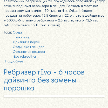
электронный ребризерщик т.к. приходилось оплачивать услугу
спуска-подъема ребризера в пещеру. Расходы в местном
продуктовом магазине - 10 тыс. на 4-х. Общий бюджет
поездки на ребризере: 13,5 билеты + 22 оплата в дайвцентре
+ 5000 руб. отпавка ребризера + 2.5 тыс. и, итого: 42,5 тыс.
руб. (получается по 10 тыс. в сутки).
Tags:
Орда
cave diving
Дайвинг в перми
Ординская пещера
Ордынская пещера
rEvo rebreather
Подробнее
о Ординская пещера 21-24.02.2019
Ребризер rEvo - 6 часов
дайвинга без замены
порошка