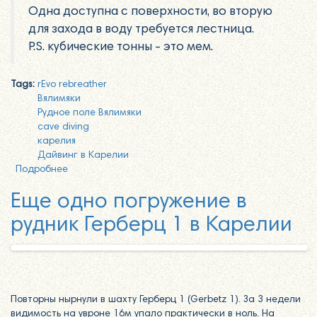
Одна доступна с поверхности, во вторую
для захода в воду требуется лестница.
P.S. кубические тонны - это мем.
Tags:
rEvo rebreather
Вялимяки
Рудное поле Вялимяки
cave diving
карелия
Дайвинг в Карелии
Подробнее
о Съездили в Рудное поле Вялимяки
Еще одно погружение в
рудник Герберц 1 в Карелии
Повторны нырнули в шахту Герберц 1 (Gerbetz 1). За 3 недели
видимость на увроне 16м упало практически в ноль. На